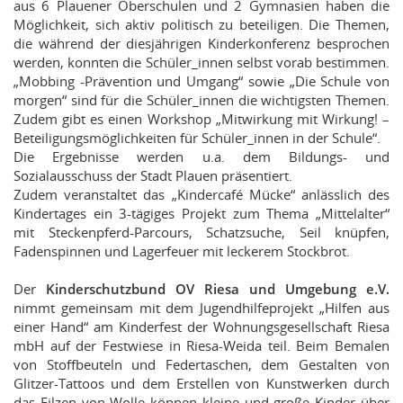
aus 6 Plauener Oberschulen und 2 Gymnasien haben die
Möglichkeit, sich aktiv politisch zu beteiligen. Die Themen,
die während der diesjährigen Kinderkonferenz besprochen
werden, konnten die Schüler_innen selbst vorab bestimmen.
„Mobbing -Prävention und Umgang“ sowie „Die Schule von
morgen“ sind für die Schüler_innen die wichtigsten Themen.
Zudem gibt es einen Workshop „Mitwirkung mit Wirkung! –
Beteiligungsmöglichkeiten für Schüler_innen in der Schule“.
Die Ergebnisse werden u.a. dem Bildungs- und
Sozialausschuss der Stadt Plauen präsentiert.
Zudem veranstaltet das „Kindercafé Mücke“ anlässlich des
Kindertages ein 3-tägiges Projekt zum Thema „Mittelalter“
mit Steckenpferd-Parcours, Schatzsuche, Seil knüpfen,
Fadenspinnen und Lagerfeuer mit leckerem Stockbrot.
Der
Kinderschutzbund OV Riesa und Umgebung e.V.
nimmt gemeinsam mit dem Jugendhilfeprojekt „Hilfen aus
einer Hand“ am Kinderfest der Wohnungsgesellschaft Riesa
mbH auf der Festwiese in Riesa-Weida teil. Beim Bemalen
von Stoffbeuteln und Federtaschen, dem Gestalten von
Glitzer-Tattoos und dem Erstellen von Kunstwerken durch
das Filzen von Wolle können kleine und große Kinder über