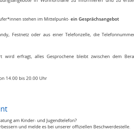
euungsangebote in Wohnortnähe zu informieren und zu erst
ufer*innen stehen im Mittelpunkt-
ein Gesprächsangebot
andy, Festnetz oder aus einer Telefonzelle, die Telefonnumme
wird erfragt, alles Gesprochene bleibt zwischen dem Be
von 14.00 bis 20.00 Uhr
nt
eratung am Kinder- und Jugendtelefon?
rbessern und melde es bei unserer offiziellen Beschwerdestelle.