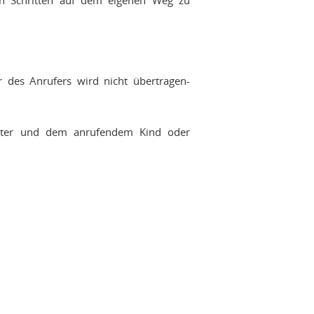
en Schritten auf dem eigenen Weg zu
r des Anrufers wird nicht übertragen-
rater und dem anrufendem Kind oder