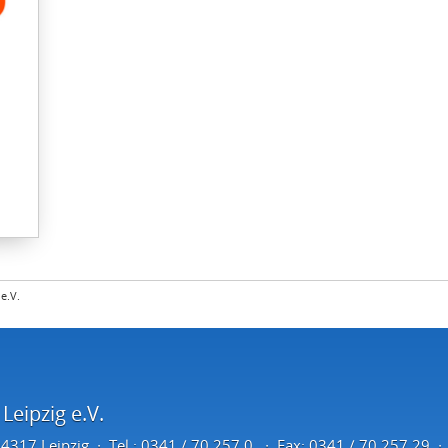
e.V.
eipzig e.V.
4317 Leipzig
Tel.: 0341 / 70 257 0
Fax: 0341 / 70 257 29