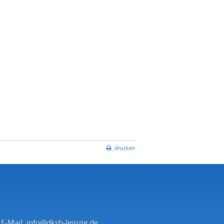
drucken
E-Mail:
info@dksb-leipzig.de